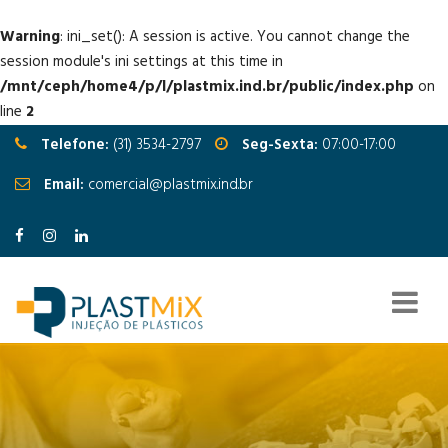
Warning
: ini_set(): A session is active. You cannot change the
session module's ini settings at this time in
/mnt/ceph/home4/p/l/plastmix.ind.br/public/index.php
on
line
2
Telefone:
(31) 3534-2797
Seg-Sexta:
07:00-17:00
Email:
comercial@plastmix.ind.br